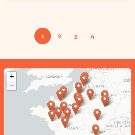
1
2
3
4
+
−