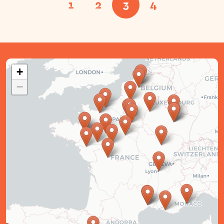
1
2
3
4
+
−