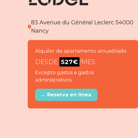
83 Avenue du Général Leclerc 54000
Nancy
Alquiler de apartamento amueblado
DESDE
527€
/MES
Excepto gastos e gastos
administrativos
→
Reserva en línea