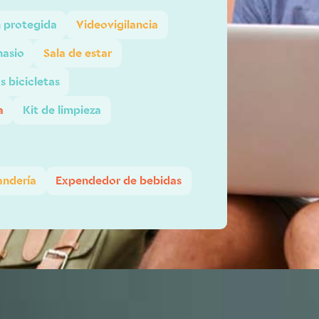
 protegida
Videovigilancia
nasio
Sala de estar
s bicicletas
a
Kit de limpieza
andería
Expendedor de bebidas