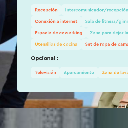
Recepción
Intercomunicador/recepción
Conexión a internet
Sala de fitness/gim
Espacio de coworking
Zona para dejar la
Utensilios de cocina
Set de ropa de cam
Opcional :
Televisión
Aparcamiento
Zona de lav