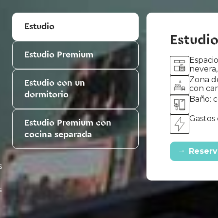
Estudio
Estudio
Estudio Premium
Espacio
nevera,
Zona d
Estudio con un
con ca
dormitorio
Baño: c
Gastos 
Estudio Premium con
cocina separada
→
Reserv
s
s