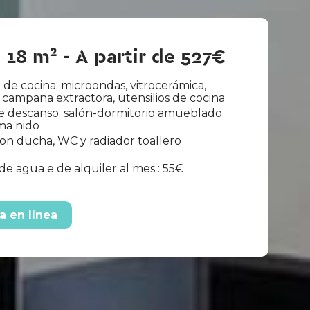
 18 m² - A partir de 527€
 de cocina: microondas, vitrocerámica,
 campana extractora, utensilios de cocina
e descanso: salón-dormitorio amueblado
ma nido
on ducha, WC y radiador toallero
de agua e de alquiler al mes : 55€
a en línea