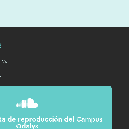
?
rva
s
sta de reproducción del Campus
Odalys