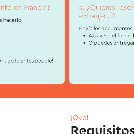
ento en Francia?
2. ¿Quieres rese
extranjero?
s hacerlo
Envía los documentos a 
A través del formu
O puedes entregarl
ontigo lo antes posible!
¡Oye!
Requisitos