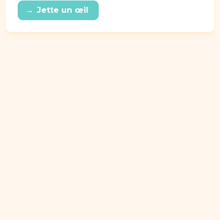
→
Jette un œil