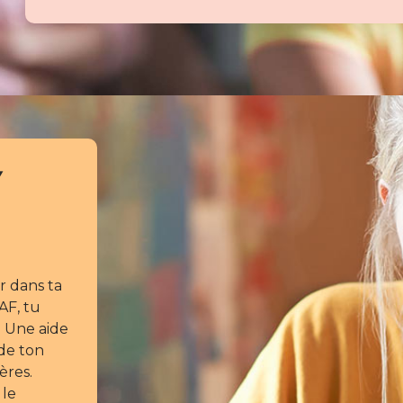
/
 dans ta
AF, tu
. Une aide
 de ton
ères.
 le