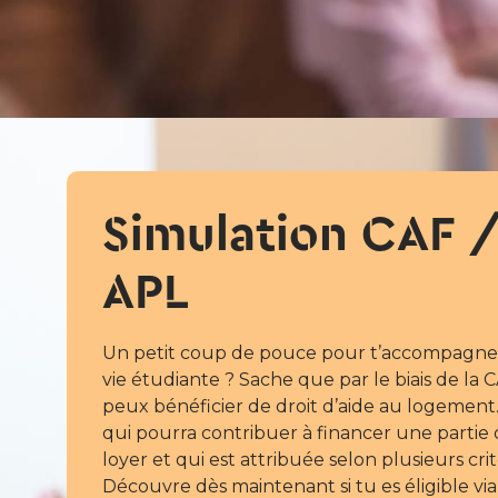
Simulation CAF 
APL
Un petit coup de pouce pour t’accompagner
vie étudiante ? Sache que par le biais de la C
peux bénéficier de droit d’aide au logement
qui pourra contribuer à financer une partie
loyer et qui est attribuée selon plusieurs crit
Découvre dès maintenant si tu es éligible via