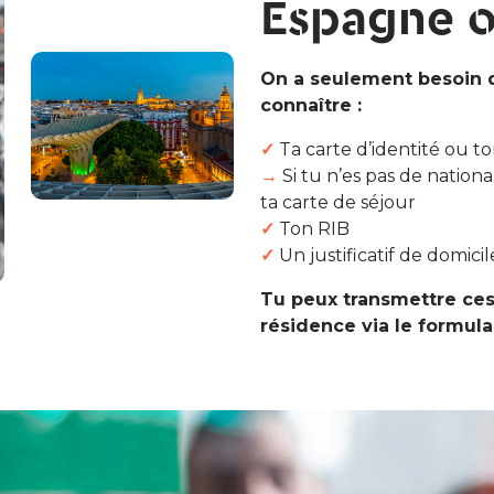
Espagne o
On a seulement besoin 
connaître :
✓
Ta carte d’identité ou to
→
Si tu n’es pas de nation
ta carte de séjour
✓
Ton RIB
✓
Un justificatif de domicil
Tu peux transmettre ce
résidence via le formula