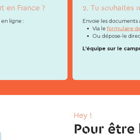
rt en France ?
2. Tu souhaites r
en ligne :
Envoie les documents à 
Via le
formulaire d
Ou dépose-le dire
L’équipe sur le campu
Hey !
Pour être 