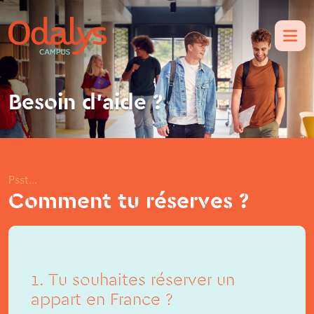
Besoin d’aide ?
Psst...
Comment tu réserves ?
1. Tu souhaites réserver un
appart en France ?