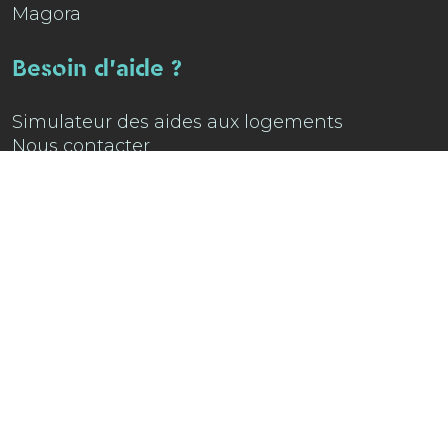
Magora
Besoin d'aide ?
Simulateur des aides aux logements
Nous contacter
Attention : Tentative de fraude
Retrouve-nous sur
Instagram !