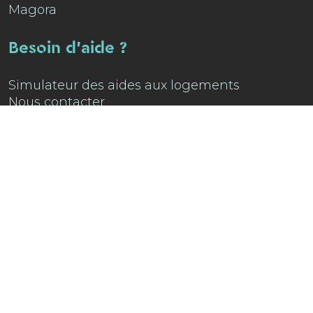
Magora
Besoin d'aide ?
Simulateur des aides aux logements
Nous contacter
Attention : Tentative de fraude
Retrouve-nous sur
Instagram !