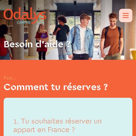
Besoin d’aide ?
Psst...
Comment tu réserves ?
1. Tu souhaites réserver un
appart en France ?