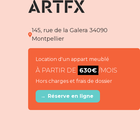
ARTFX
145, rue de la Galera 34090
Montpellier
Location d'un appart meublé
À PARTIR DE
630€
/MOIS
Hors charges et frais de dossier
→
Réserve en ligne