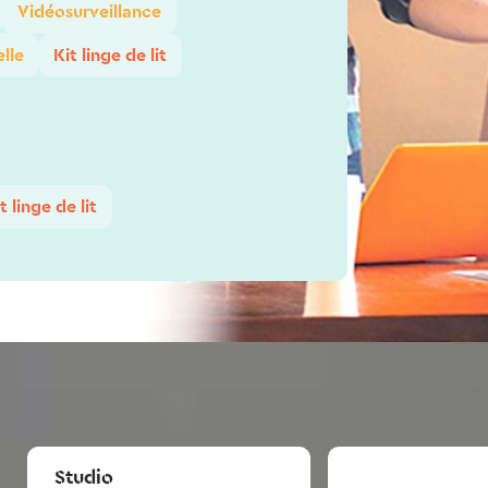
Vidéosurveillance
elle
Kit linge de lit
t linge de lit
Studio