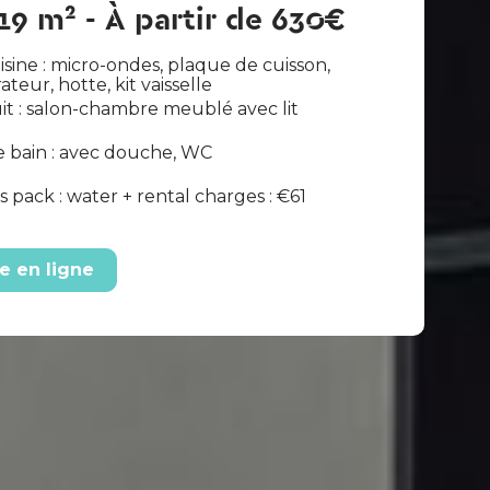
19 m² - À partir de 630€
isine : micro-ondes, plaque de cuisson,
ateur, hotte, kit vaisselle
it : salon-chambre meublé avec lit
e bain : avec douche, WC
 pack : water + rental charges : €61
e en ligne