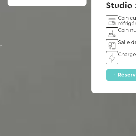
Studio 
Coin cu
réfrigér
Coin nu
Salle d
t
Charges
→
Réserv