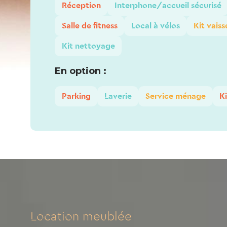
Réception
Interphone/accueil sécurisé
Salle de fitness
Local à vélos
Kit vaiss
Kit nettoyage
En option :
Parking
Laverie
Service ménage
Ki
Location meublée