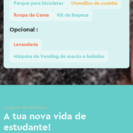
Parque para bicicletas
Utensílios de cozinha
Roupa de Cama
Kit de limpeza
Opcional :
Lavandaria
Máquina de Vending de snacks e bebidas
Aluguer de estúdios
A tua nova vida de
estudante!