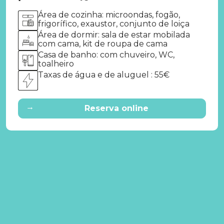
Área de cozinha: microondas, fogão,
frigorífico, exaustor, conjunto de loiça
Área de dormir: sala de estar mobilada
com cama, kit de roupa de cama
Casa de banho: com chuveiro, WC,
toalheiro
Taxas de água e de aluguel : 55€
→
Reserva online