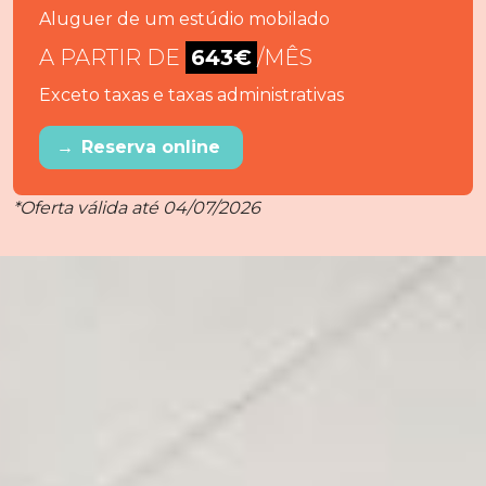
Aluguer de um estúdio mobilado
A PARTIR DE
643€
/MÊS
Exceto taxas e taxas administrativas
→
Reserva online
*Oferta válida até 04/07/2026