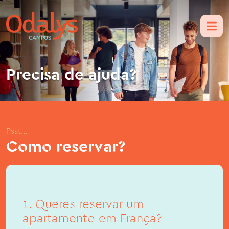
Precisa de ajuda?
Psst...
Como reservar?
1. Queres reservar um
apartamento em França?