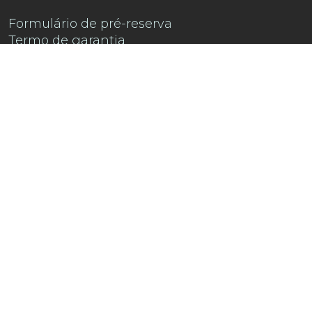
Formulário de pré-reserva
Termo de garantia
Contacte-nos
Encontre-nos no
Instagram !
Descubra a playlist