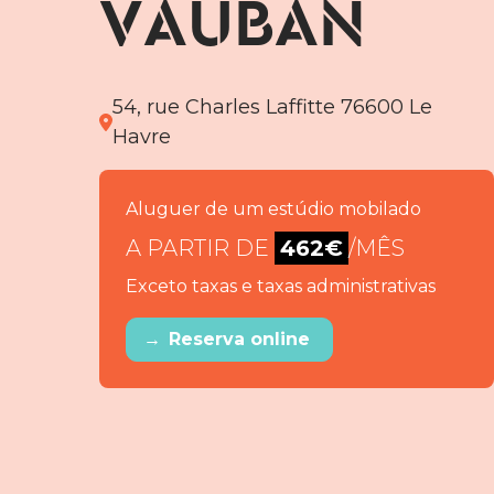
VAUBAN
54, rue Charles Laffitte 76600 Le
Havre
Aluguer de um estúdio mobilado
A PARTIR DE
462€
/MÊS
Exceto taxas e taxas administrativas
→
Reserva online