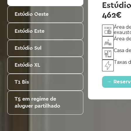
e
Estúdio
462€
Estúdio Oeste
Área de
Estúdio Este
exausto
Área de
Estúdio Sul
Casa de
Taxas d
Estúdio XL
→
T1 Bis
Reserv
T5 em regime de
aluguer partilhado