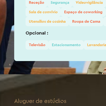
Receção
Segurança
Videovigilância
Sala de convívio
Espaço de coworking
Utensílios de cozinha
Roupa de Cama
Opcional :
Televisão
Estacionamento
Lavandari
Aluguer de estúdios