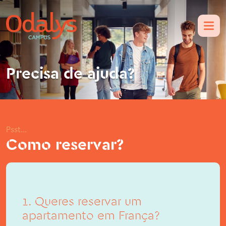
Precisa de ajuda?
Psst...
Como reservar?
1. Queres reservar um
apartamento em França?