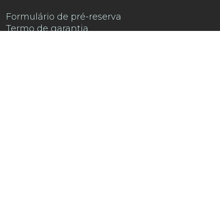
Formulário de pré-reserva
Termo de garantia
Contacte-nos
Encontre-nos no
Instagram !
Descubra a playlist