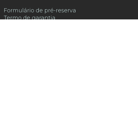
Formulário de pré-reserva
Termo de garantia
Contacte-nos
Encontre-nos no
Instagram !
Descubra a playlist