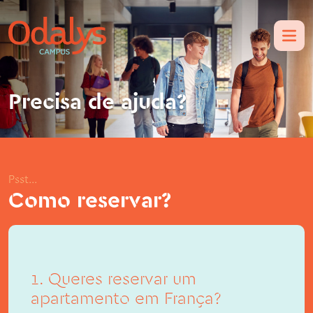
Precisa de ajuda?
Psst...
Como reservar?
1. Queres reservar um
apartamento em França?