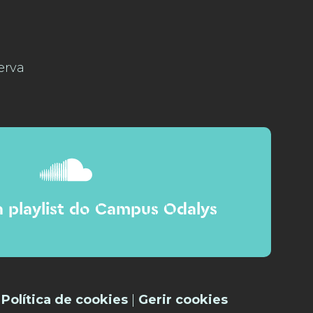
erva
 playlist do Campus Odalys
|
Política de cookies
|
Gerir cookies