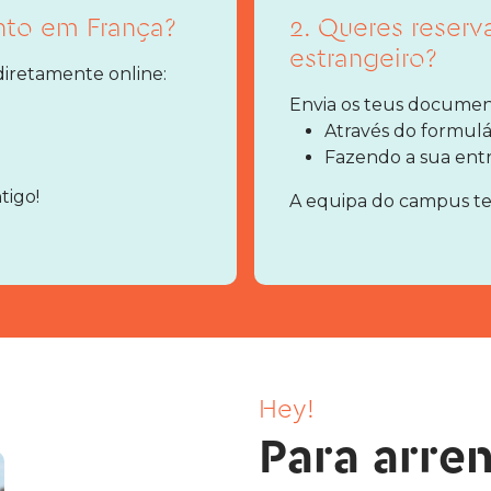
nto em França?
2. Queres reser
estrangeiro?
 diretamente online:
Envia os teus document
Através do formulá
Fazendo a sua ent
tigo!
A equipa do campus ter
Hey!
Para arre