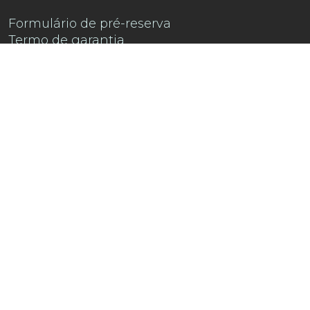
Formulário de pré-reserva
Termo de garantia
Contacte-nos
Encontre-nos no
Instagram !
Descubra a playlist