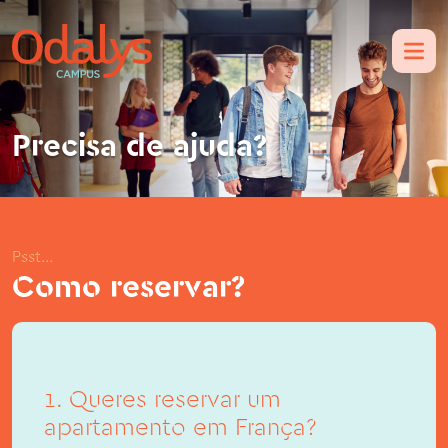
Precisa de ajuda?
Psst...
Como reservar?
1. Queres reservar um
apartamento em França?