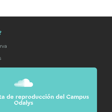
?
rva
s
sta de reproducción del Campus
Odalys