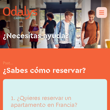
¿Necesitas ayuda?
Psst...
¿Sabes cómo reservar?
1. ¿Quieres reservar un
apartamento en Francia?