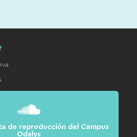
?
rva
s
sta de reproducción del Campus
Odalys