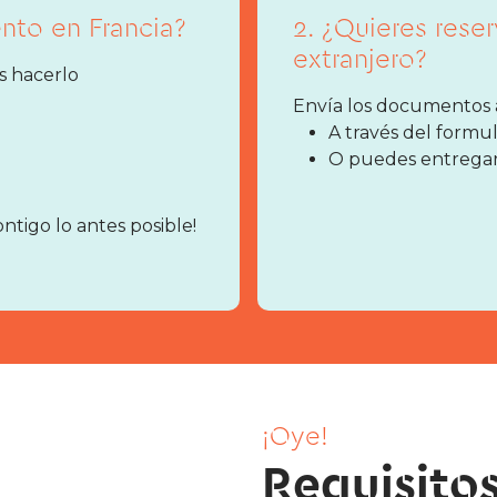
ento en Francia?
2. ¿Quieres rese
extranjero?
s hacerlo
Envía los documentos a 
A través del formu
O puedes entregarl
ontigo lo antes posible!
¡Oye!
Requisitos