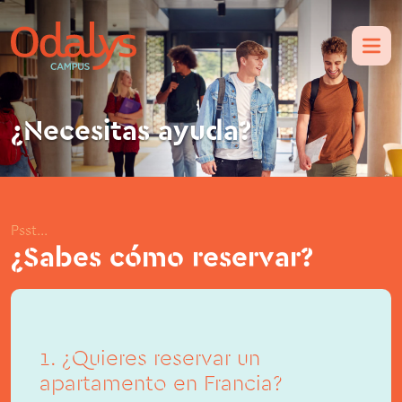
¿Necesitas ayuda?
Psst...
¿Sabes cómo reservar?
1. ¿Quieres reservar un
apartamento en Francia?