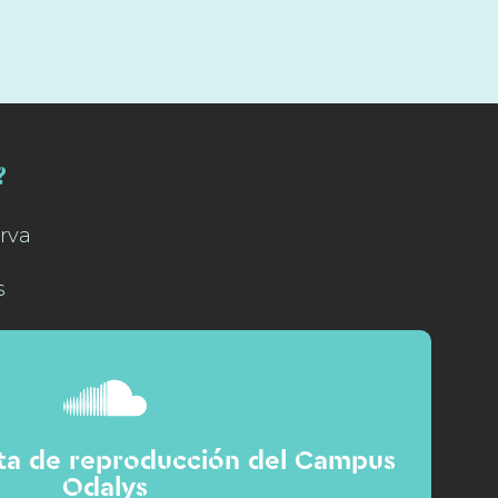
?
rva
s
sta de reproducción del Campus
Odalys