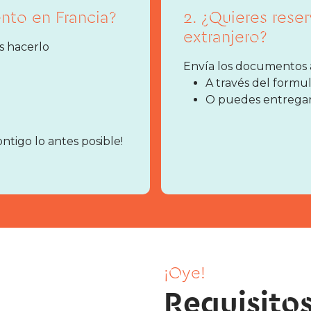
ento en Francia?
2. ¿Quieres rese
extranjero?
s hacerlo
Envía los documentos a 
A través del formu
O puedes entregarl
ontigo lo antes posible!
¡Oye!
Requisitos