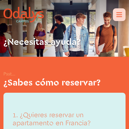
¿Necesitas ayuda?
Psst...
¿Sabes cómo reservar?
1. ¿Quieres reservar un
apartamento en Francia?