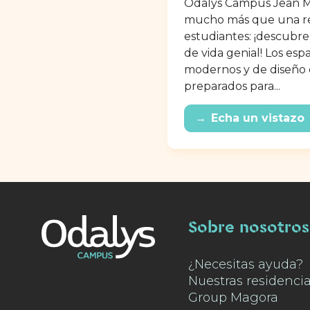
Odalys Campus Jean M
mucho más que una re
estudiantes: ¡descubr
de vida genial! Los esp
modernos y de diseño 
preparados para...
→
Echa un vistazo
Sobre nosotros
¿Necesitas ayuda?
Nuestras residenci
Group Magora