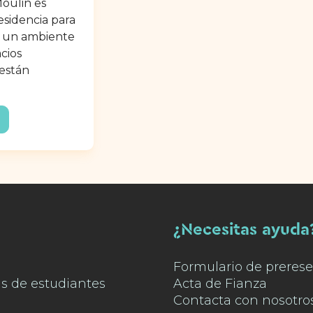
oulin es
sidencia para
e un ambiente
acios
están
¿Necesitas ayuda
Formulario de prerese
as de estudiantes
Acta de Fianza
Contacta con nosotro