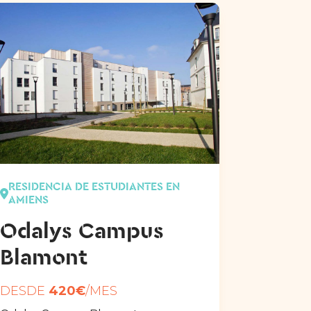
RESIDENCIA DE ESTUDIANTES EN
AMIENS
Odalys Campus
Blamont
DESDE
420€
/MES