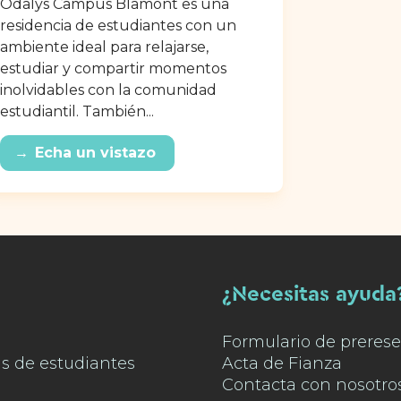
Odalys Campus Blamont es una
residencia de estudiantes con un
ambiente ideal para relajarse,
estudiar y compartir momentos
inolvidables con la comunidad
estudiantil. También...
→
Echa un vistazo
¿Necesitas ayuda
Formulario de prerese
as de estudiantes
Acta de Fianza
Contacta con nosotro