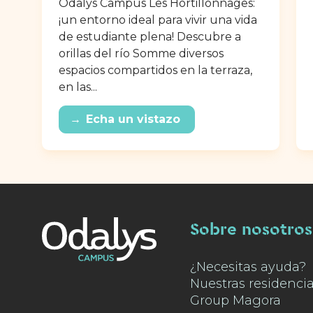
Odalys Campus Les Hortillonnages:
¡un entorno ideal para vivir una vida
de estudiante plena! Descubre a
orillas del río Somme diversos
espacios compartidos en la terraza,
en las...
→
Echa un vistazo
Sobre nosotros
¿Necesitas ayuda?
Nuestras residenci
Group Magora