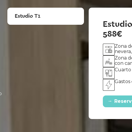
Estudio T1
Estudio
588€
Zona de
nevera,
Zona d
con cam
Cuarto
Gastos 
o
→
Reserv