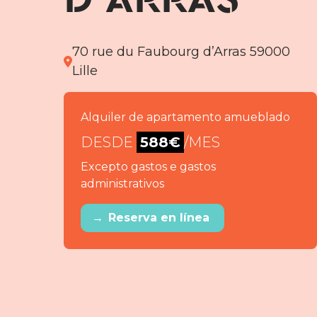
70 rue du Faubourg d’Arras 59000
Lille
Alquiler de apartamento amueblado
DESDE
588€
/MES
Excepto gastos e gastos
administrativos
→
Reserva en línea