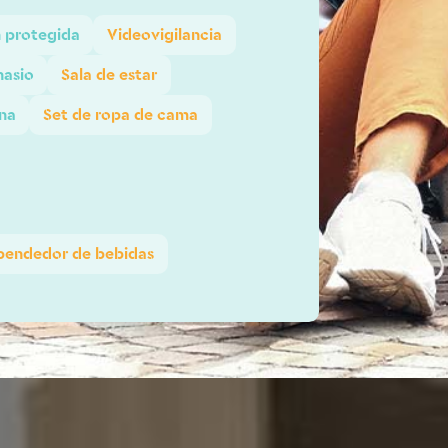
 protegida
Videovigilancia
nasio
Sala de estar
ina
Set de ropa de cama
pendedor de bebidas