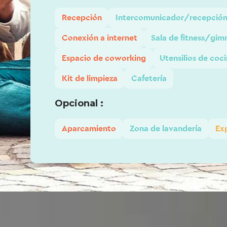
Recepción
Intercomunicador/recepción
Conexión a internet
Sala de fitness/gim
Espacio de coworking
Utensilios de coc
Kit de limpieza
Cafetería
Opcional :
Aparcamiento
Zona de lavandería
Ex